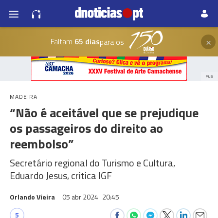
×
Faltam
65 dias
para os
PUB
MADEIRA
“Não é aceitável que se prejudique
os passageiros do direito ao
reembolso”
Secretário regional do Turismo e Cultura,
Eduardo Jesus, critica IGF
Orlando Vieira
05 abr 2024
20:45
5