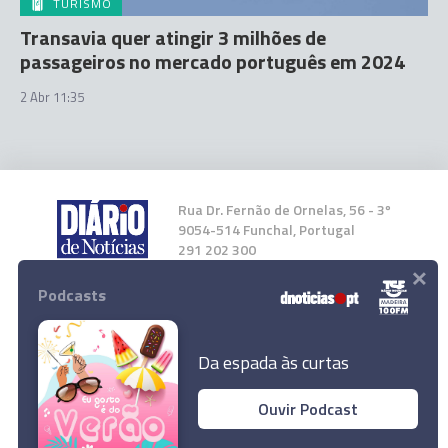
TURISMO
Transavia quer atingir 3 milhões de
passageiros no mercado português em 2024
2 Abr 11:35
Rua Dr. Fernão de Ornelas, 56 - 3º
9054-514 Funchal, Portugal
291 202 300
×
Podcasts
Instale a nossa App
Da espada às curtas
Ouvir Podcast
© 2024 Empresa Diário de Notícias, Lda.