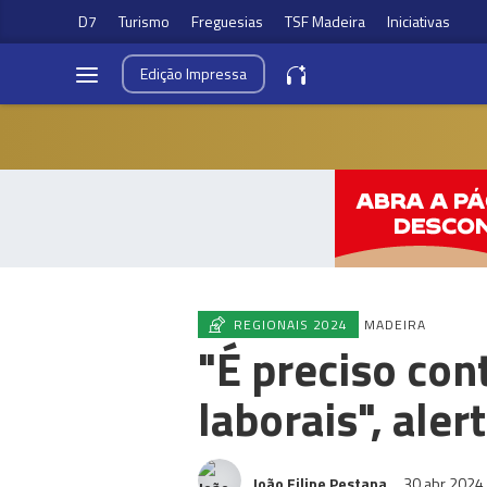
D7
Turismo
Freguesias
TSF Madeira
Iniciativas
Edição
Impressa
REGIONAIS 2024
MADEIRA
"É preciso cont
laborais", ale
João Filipe Pestana
30 abr 2024