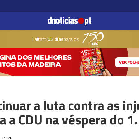
Faltam
65 dias
para os
inuar a luta contra as inj
rta a CDU na véspera do 1
15:26