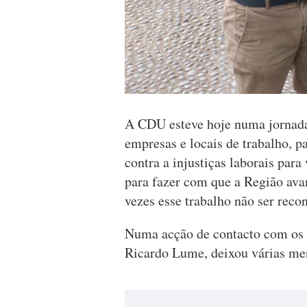
A CDU esteve hoje numa jornada
empresas e locais de trabalho, pa
contra a injustiças laborais para
para fazer com que a Região ava
vezes esse trabalho não ser reco
Numa acção de contacto com os 
Ricardo Lume, deixou várias me