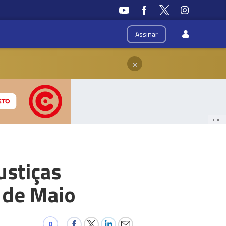
Assinar
×
PUB
ustiças
. de Maio
0