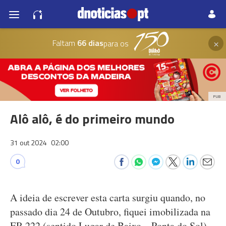
×
Faltam
66 dias
para os
PUB
Alô alô, é do primeiro mundo
31 out 2024
02:00
0
A ideia de escrever esta carta surgiu quando, no
passado dia 24 de Outubro, fiquei imobilizada na
ER 222 (sentido Lugar de Baixo – Ponta do Sol).