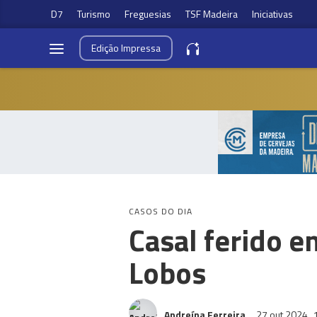
D7
Turismo
Freguesias
TSF Madeira
Iniciativas
Edição
Impressa
CASOS DO DIA
Casal ferido e
Lobos
Andreína Ferreira
27 out 2024