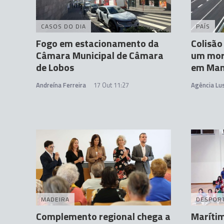
CASOS DO DIA
PAÍS
Fogo em estacionamento da
Colisão
Câmara Municipal de Câmara
um mort
de Lobos
em Man
Andreína Ferreira
17 Out 11:27
Agência Lu
MADEIRA
DESPOR
Complemento regional chega a
Marítim