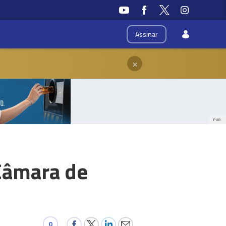
Assinar
×
PUB
 Câmara de
0