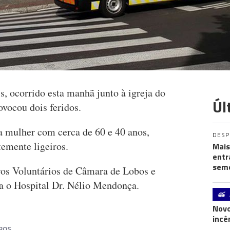
, ocorrido esta manhã junto à igreja do
Úl
ovocou dois feridos.
 mulher com cerca de 60 e 40 anos,
DES
emente ligeiros.
Mais
entr
seme
os Voluntários de Câmara de Lobos e
a o Hospital Dr. Nélio Mendonça.
Novo
incê
BOS