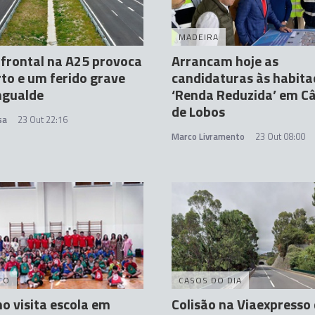
MADEIRA
 frontal na A25 provoca
Arrancam hoje as
o e um ferido grave
candidaturas às habita
gualde
‘Renda Reduzida’ em 
de Lobos
sa
23 Out 22:16
Marco Livramento
23 Out 08:00
TO
CASOS DO DIA
o visita escola em
Colisão na Viaexpresso