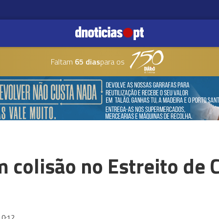
Faltam
65 dias
para os
m colisão no Estreito de
10:12