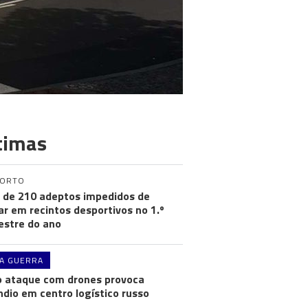
timas
PORTO
 de 210 adeptos impedidos de
ar em recintos desportivos no 1.º
stre do ano
A GUERRA
 ataque com drones provoca
ndio em centro logístico russo