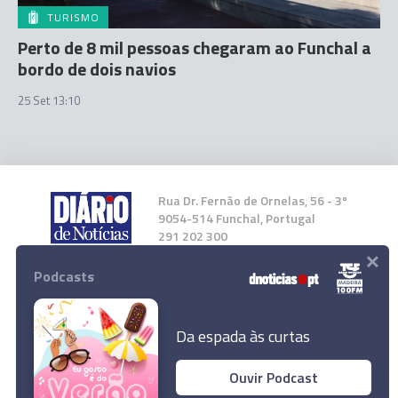
TURISMO
Perto de 8 mil pessoas chegaram ao Funchal a
bordo de dois navios
25 Set 13:10
Rua Dr. Fernão de Ornelas, 56 - 3º
9054-514 Funchal, Portugal
291 202 300
×
Podcasts
Instale a nossa App
Da espada às curtas
Ouvir Podcast
Relatora da ONU apela a Portugal que remova
© 2024 Empresa Diário de Notícias, Lda.