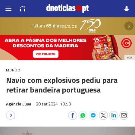
×
Faltam
65 dias
para os
PUB
MUNDO
Navio com explosivos pediu para
retirar bandeira portuguesa
Agência Lusa
30 set 2024
19:58
0