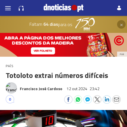
×
Faltam
64 dias
para os
PUB
PAÍS
Totoloto extrai números difíceis
Francisco José Cardoso
12 out 2024
23:42
0