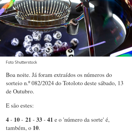
Foto Shutterstock
Boa noite. Já foram extraídos os números do
sorteio n.º 082/2024 do Totoloto deste sábado, 13
de Outubro.
E são estes:
4
10
21
33
41
-
-
-
-
e o 'número da sorte' é,
10
também, o
.