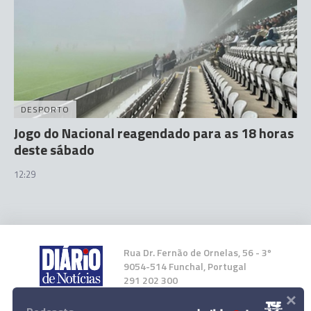
DESPORTO
Jogo do Nacional reagendado para as 18 horas
deste sábado
12:29
Rua Dr. Fernão de Ornelas, 56 - 3º
9054-514 Funchal, Portugal
291 202 300
×