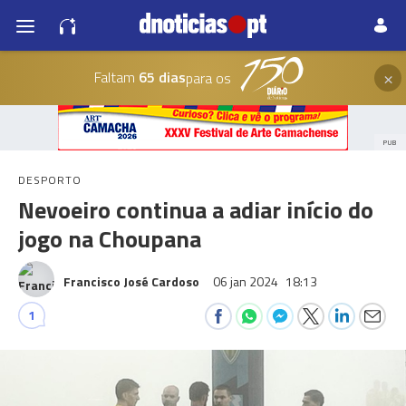
×
Faltam
65 dias
para os
PUB
DESPORTO
Nevoeiro continua a adiar início do
jogo na Choupana
Francisco José Cardoso
06 jan 2024
18:13
1