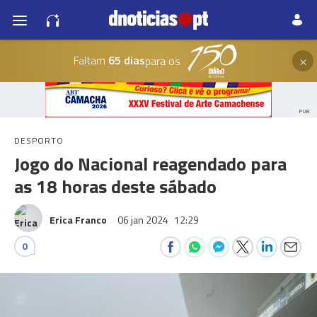
×
Faltam
65 dias
para os
PUB
DESPORTO
Jogo do Nacional reagendado para
as 18 horas deste sábado
Erica Franco
06 jan 2024
12:29
0