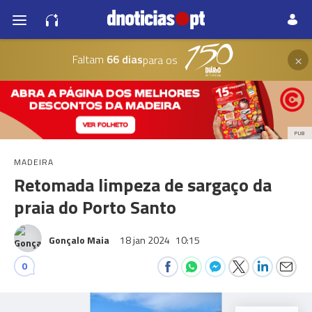
×
Faltam
66 dias
para os
PUB
MADEIRA
Retomada limpeza de sargaço da
praia do Porto Santo
Gonçalo Maia
18 jan 2024
10:15
0