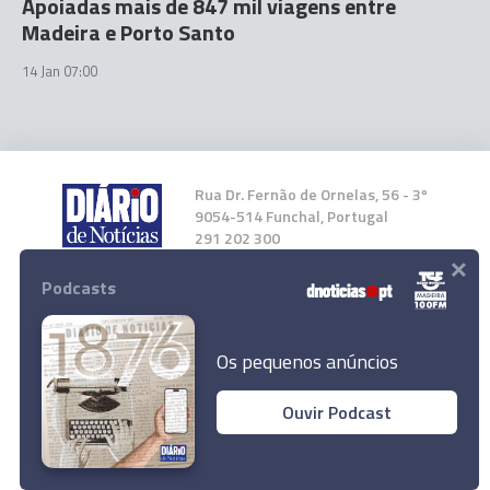
Apoiadas mais de 847 mil viagens entre
Madeira e Porto Santo
14 Jan 07:00
Rua Dr. Fernão de Ornelas, 56 - 3º
9054-514 Funchal, Portugal
291 202 300
×
Podcasts
Instale a nossa App
Os pequenos anúncios
Ouvir Podcast
© 2024 Empresa Diário de Notícias, Lda.
Todos os direitos reservados.