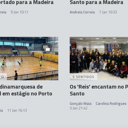
rtado para a Madeira
Santo para a Madeira
reia
9 Jan 10:17
Andreia Correia
7 Jan 10:33
TO
5 SENTIDOS
 dinamarquesa de
Os 'Reis' encantam no 
 em estágio no Porto
Santo
Gonçalo Maia
Carolina Rodrigues
5 Jan 21:42
ia
11 Jan 16:13