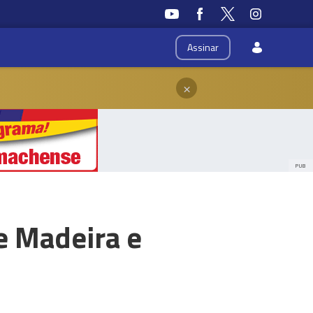
Assinar
×
PUB
e Madeira e