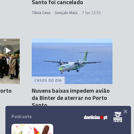
Santo foi cancelado
Tânia Cova
Gonçalo Maia
7 Jan 22:35
CASOS DO DIA
Porto
Nuvens baixas impedem avião
da Binter de aterrar no Porto
Santo
×
Gonçalo Maia
7 Jan 19:36
Podcasts