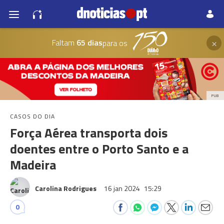
×
Faltam
65 dias
para os
PUB
CASOS DO DIA
Força Aérea transporta dois
doentes entre o Porto Santo e a
Madeira
Carolina Rodrigues
16 jan 2024
15:29
0