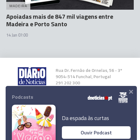
MADEIRA
Apoiadas mais de 847 mil viagens entre
Madeira e Porto Santo
14 Jan 07:00
Rua Dr. Fernão de Ornelas, 56 - 3º
9054-514 Funchal, Portugal
291 202 300
×
Podcasts
Instale a nossa App
Da espada às curtas
Ouvir Podcast
© 2024 Empresa Diário de Notícias, Lda.