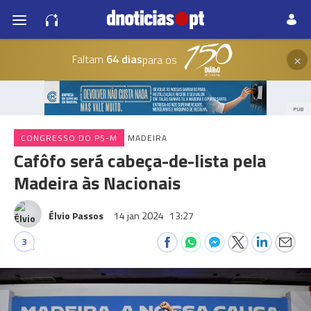
×
Faltam
64 dias
para os
PUB
CONGRESSO DO PS-M
MADEIRA
Cafôfo será cabeça-de-lista pela
Madeira às Nacionais
Élvio Passos
14 jan 2024
13:27
3