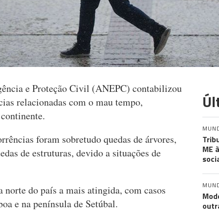
ência e Proteção Civil (ANEPC) contabilizou
Úl
ncias relacionadas com o mau tempo,
 continente.
MUN
rrências foram sobretudo quedas de árvores,
Trib
ME à
edas de estruturas, devido a situações de
soci
MUN
a norte do país a mais atingida, com casos
Mode
oa e na península de Setúbal.
outr