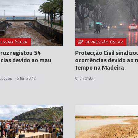
ESSÃO ÓSCAR
DEPRESSÃO ÓSCAR
ruz registou 54
Protecção Civil sinalizo
cias devido ao mau
ocorrências devido ao
tempo na Madeira
a Lopes
6 Jun 20:42
6 Jun 01:04