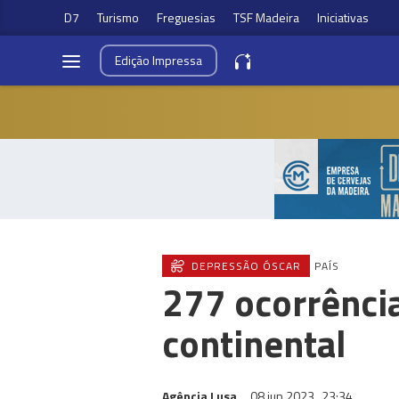
D7
Turismo
Freguesias
TSF Madeira
Iniciativas
Edição
Impressa
DEPRESSÃO ÓSCAR
PAÍS
277 ocorrência
continental
Agência Lusa
08 jun 2023
23:34