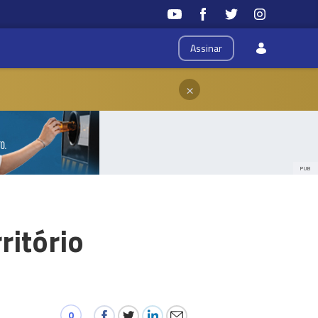
Assinar
×
PUB
ritório
0