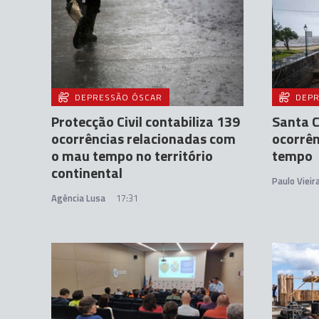
DEPRESSÃO ÓSCAR
DEPR
Protecção Civil contabiliza 139
Santa C
ocorrências relacionadas com
ocorrên
o mau tempo no território
tempo
continental
Paulo Vieir
Agência Lusa
17:31