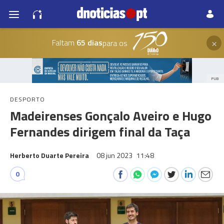
×
Faltam
65 dias
para os
PUB
DESPORTO
Madeirenses Gonçalo Aveiro e Hugo
Fernandes dirigem final da Taça
Herberto Duarte Pereira
08 jun 2023
11:48
0