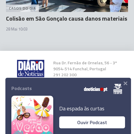
CASOS DO DIA
Colisão em São Gonçalo causa danos materiais
28 Mai 10:03
Rua Dr. Fernão de Ornelas, 56 - 3º
9054-514 Funchal, Portugal
291 202 300
×
Podcasts
Instale a nossa App
Da espada às curtas
Ouvir Podcast
FC Porto defende troféu na final da Taça de
© 2023 Empresa Diário de Notícias, Lda.
Portugal frente ao Sporting de Braga