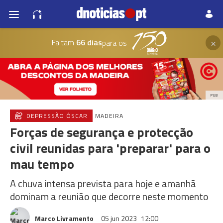
×
Faltam
66 dias
para os
PUB
DEPRESSÃO ÓSCAR
MADEIRA
Forças de segurança e protecção
civil reunidas para 'preparar' para o
mau tempo
A chuva intensa prevista para hoje e amanhã
dominam a reunião que decorre neste momento
Marco Livramento
05 jun 2023
12:00