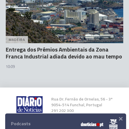
MADEIRA
Entrega dos Prémios Ambientais da Zona
Franca Industrial adiada devido ao mau tempo
10:09
Rua Dr. Fernão de Ornelas, 56 - 3º
9054-514 Funchal, Portugal
291 202 300
×
Podcasts
Instale a nossa App