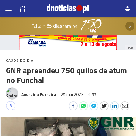
×
Faltam
65 dias
para os
PUB
CASOS DO DIA
GNR apreendeu 750 quilos de atum
no Funchal
Andreína Ferreira
25 mai 2023
16:57
3