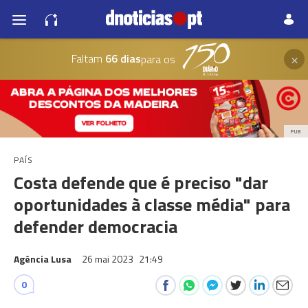
×
Faltam
66 dias
para os
PUB
PAÍS
Costa defende que é preciso "dar
oportunidades à classe média" para
defender democracia
Agência Lusa
26 mai 2023
21:49
0