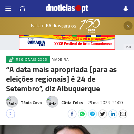
×
Faltam
66 dias
para os
PUB
REGIONAIS 2023
MADEIRA
“A data mais apropriada [para as
eleições regionais] é 24 de
Setembro”, diz Albuquerque
Tânia Cova
Cátia Teles
25 mai 2023
21:00
2