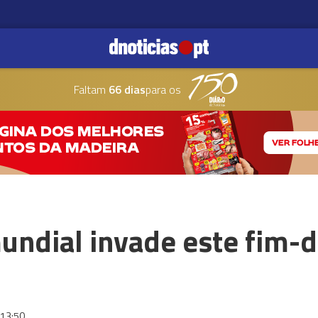
Faltam
66 dias
para os
mundial invade este fim-
13:50