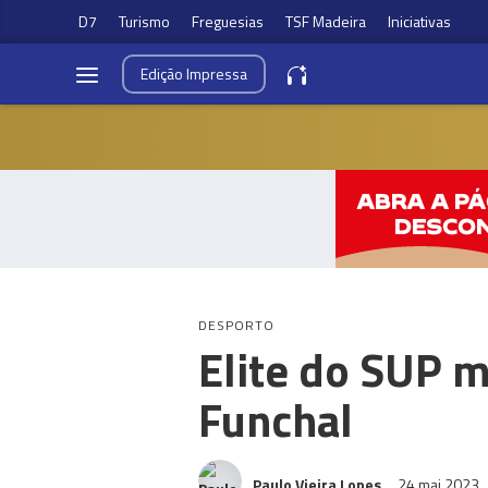
D7
Turismo
Freguesias
TSF Madeira
Iniciativas
Edição
Impressa
DESPORTO
Elite do SUP 
Funchal
Paulo Vieira Lopes
24 mai 2023