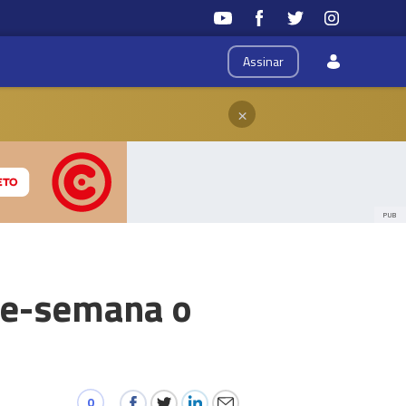
Assinar
×
PUB
de-semana o
0