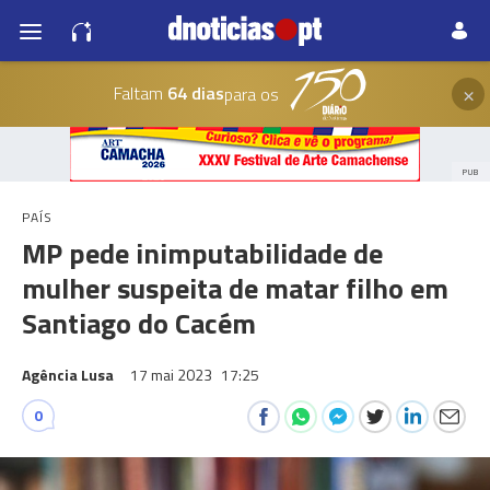
×
Faltam
64 dias
para os
PUB
PAÍS
MP pede inimputabilidade de
mulher suspeita de matar filho em
Santiago do Cacém
Agência Lusa
17 mai 2023
17:25
0