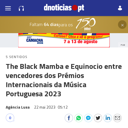
×
Faltam
64 dias
para os
PUB
5 SENTIDOS
The Black Mamba e Equinocio entre
vencedores dos Prémios
Internacionais da Música
Portuguesa 2023
Agência Lusa
22 mai 2023
05:12
0