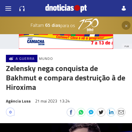
×
Faltam
65 dias
para os
PUB
A GUERRA
MUNDO
Zelensky nega conquista de
Bakhmut e compara destruição à de
Hiroxima
Agência Lusa
21 mai 2023
13:24
0