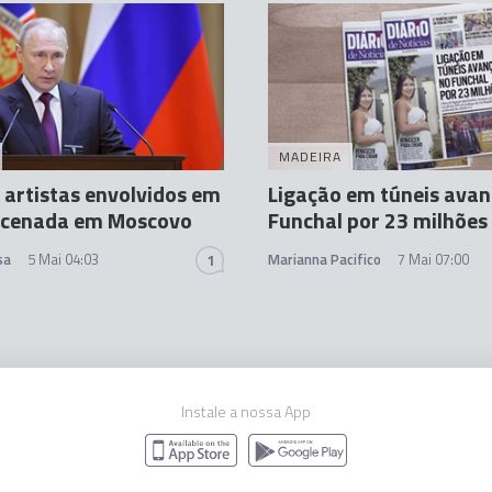
MADEIRA
 artistas envolvidos em
Ligação em túneis avan
ncenada em Moscovo
Funchal por 23 milhões
sa
5 Mai 04:03
Marianna Pacifico
7 Mai 07:00
1
Instale a nossa App
 e Moscovo