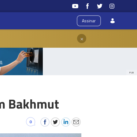
Assinar
×
PUB
em Bakhmut
0