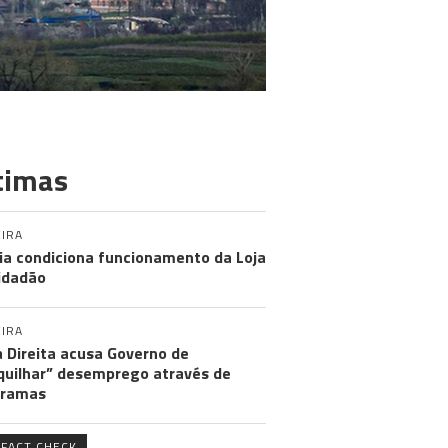
timas
IRA
ia condiciona funcionamento da Loja
idadão
IRA
 Direita acusa Governo de
uilhar” desemprego através de
gramas
FACT CHECK