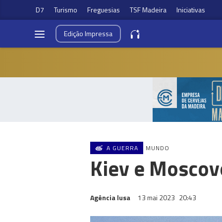
D7
Turismo
Freguesias
TSF Madeira
Iniciativas
Edição
Impressa
A GUERRA
MUNDO
Kiev e Moscov
Agência lusa
13 mai 2023
20:43