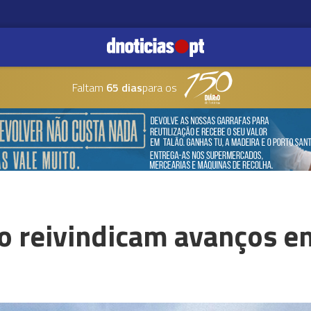
Faltam
65 dias
para os
o reivindicam avanços 