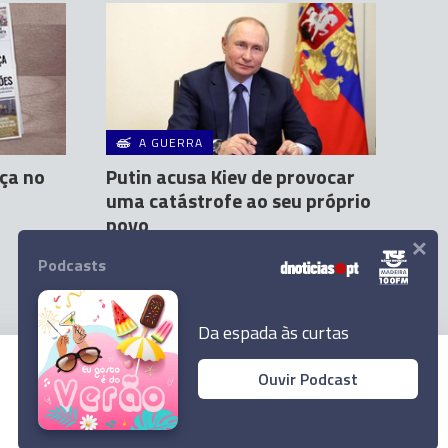
A GUERRA
ça no
Putin acusa Kiev de provocar
uma catástrofe ao seu próprio
povo
×
Agência Lusa
9 Mai 11:59
1
Podcasts
Da espada às curtas
Ouvir Podcast
© 2023 Empresa Diário de Notícias, Lda.
Todos os direitos reservados.
Ler Artigo