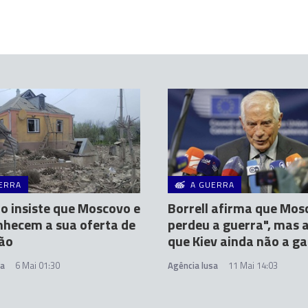
ERRA
A GUERRA
o insiste que Moscovo e
Borrell afirma que Mos
nhecem a sua oferta de
perdeu a guerra", mas 
ão
que Kiev ainda não a g
sa
6 Mai 01:30
Agência lusa
11 Mai 14:03