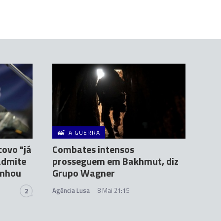
A GUERRA
covo "já
Combates intensos
admite
prosseguem em Bakhmut, diz
anhou
Grupo Wagner
Agência Lusa
8 Mai 21:15
2