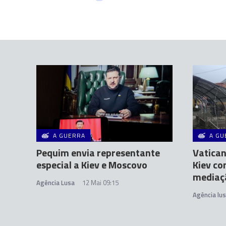
A GUERRA
A GU
Pequim envia representante
Vatican
especial a Kiev e Moscovo
Kiev co
mediaç
Agência Lusa
12 Mai 09:15
Agência lu