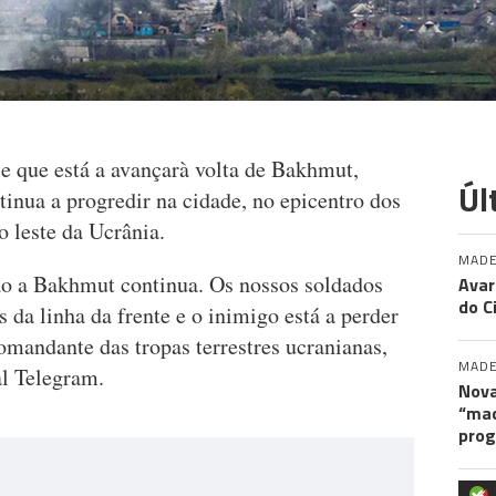
e que está a avançarà volta de Bakhmut,
Úl
inua a progredir na cidade, no epicentro dos
 leste da Ucrânia.
MADE
ão a Bakhmut continua. Os nossos soldados
Avar
do C
 da linha da frente e o inimigo está a perder
omandante das tropas terrestres ucranianas,
MADE
al Telegram.
Nova
“maq
pro