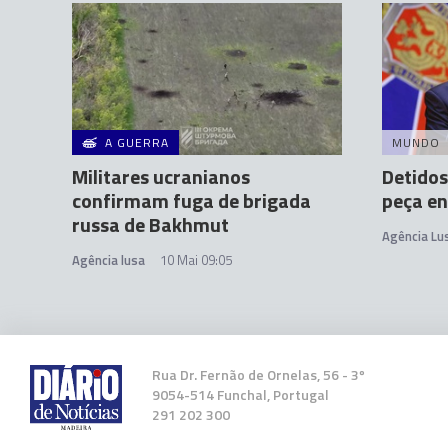
A GUERRA
MUNDO
Militares ucranianos
Detidos
confirmam fuga de brigada
peça e
russa de Bakhmut
Agência Lu
Agência lusa
10 Mai 09:05
Rua Dr. Fernão de Ornelas, 56 - 3º
9054-514 Funchal, Portugal
291 202 300
Pequim envia representante especial a Kiev