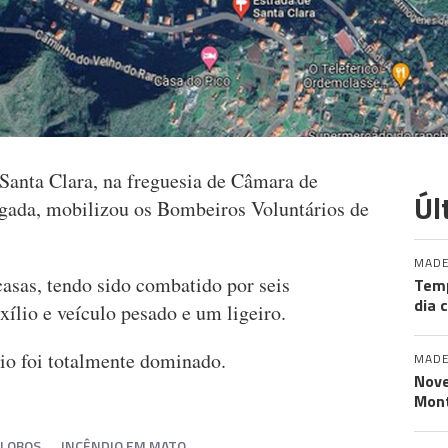
Santa Clara, na freguesia de Câmara de
Úl
ugada, mobilizou os Bombeiros Voluntários de
MADE
casas, tendo sido combatido por seis
Tem
dia 
ílio e veículo pesado e um ligeiro.
dio foi totalmente dominado.
MADE
Nove
Mont
 LOBOS
INCÊNDIO EM MATO