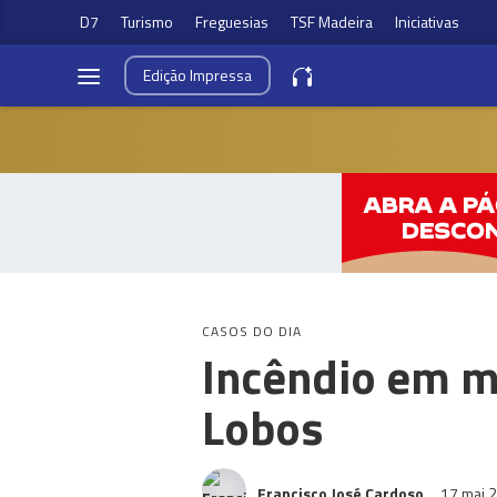
D7
Turismo
Freguesias
TSF Madeira
Iniciativas
Edição
Impressa
CASOS DO DIA
Incêndio em 
Lobos
Francisco José Cardoso
17 mai 