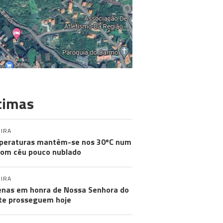
timas
IRA
peraturas mantêm-se nos 30ºC num
com céu pouco nublado
IRA
nas em honra de Nossa Senhora do
e prosseguem hoje