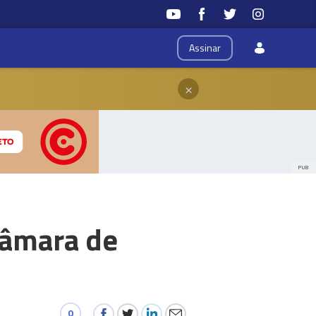
Assinar
×
PUB
Câmara de
0