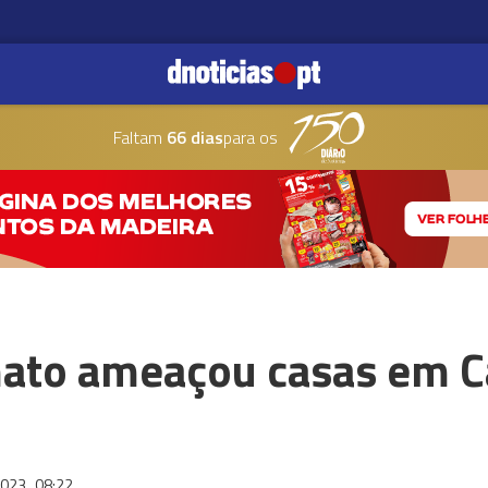
Faltam
66 dias
para os
mato ameaçou casas em 
2023
08:22