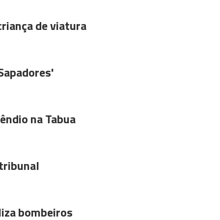
riança de viatura
'Sapadores'
êndio na Tabua
tribunal
liza bombeiros