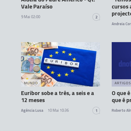
Vale Paraíso
cursos 
project
9 Mai 02:00
2
Andreia Cor
MUNDO
ARTIGOS
Euribor sobe a três, a seis e a
O que é
12 meses
que é p
Agência Lusa
10 Mai 10:36
Roberto A
1