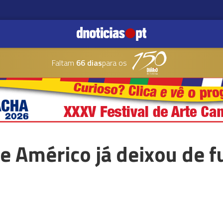
Faltam
66 dias
para os
e Américo já deixou de f