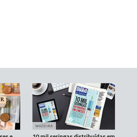
MADEIRA
ses e
10 mil seringas distribuídas em