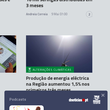
3 meses
Andreia Correia
9 Mai 07:00
2
ALTERAÇÕES CLIMÁTICAS
Produção de energia eléctrica
na Região aumentou 1,5% nos
primeiros três meses
×
Francisco José Cardoso
3 Mai 10:57
Podcasts