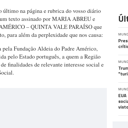
 último na página e rubrica do vosso diário
Úl
á um texto assinado por MARIA ABREU e
E AMÉRICO – QUINTA VALE PARAÍSO que
nto, para além da perplexidade que nos causa:
MUN
Pres
crít
da pela Fundação Aldeia do Padre Américo,
cida pelo Estado português, a quem a Região
MUN
de finalidades de relevante interesse social e
Trum
ocial.
"tur
MUN
EUA 
soci
vist