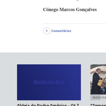
Cónego Marcos Gonçalves
1
Comentários
MADEIR
Aldeia do Padre Américo - Qt.ª
"Temos 