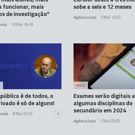
a funcionar, mais
sobe a seis e 12 meses
os de investigação"
Agência Lusa
9 Mai 10:33
reia
10 Mai 18:18
PAÍS
 público é de todos, o
Exames serão digitais a
rivado é só de alguns!
algumas disciplinas do
secundário em 2024
lmada
8 Mai 02:00
1
Agência lusa
1 Mai 09:26