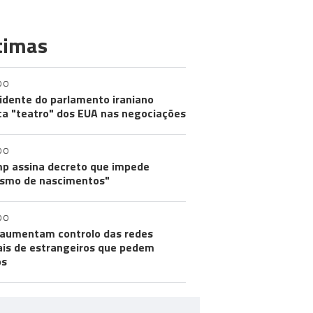
timas
DO
idente do parlamento iraniano
ica "teatro" dos EUA nas negociações
DO
p assina decreto que impede
ismo de nascimentos"
DO
aumentam controlo das redes
ais de estrangeiros que pedem
os