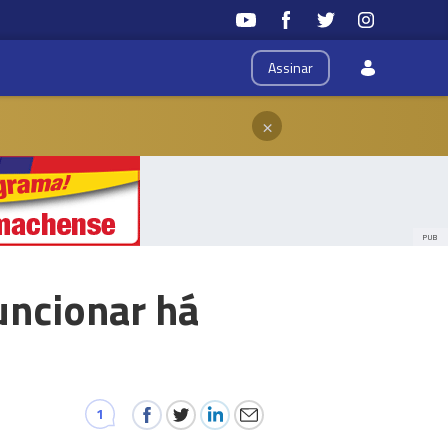
Assinar
×
PUB
uncionar há
1