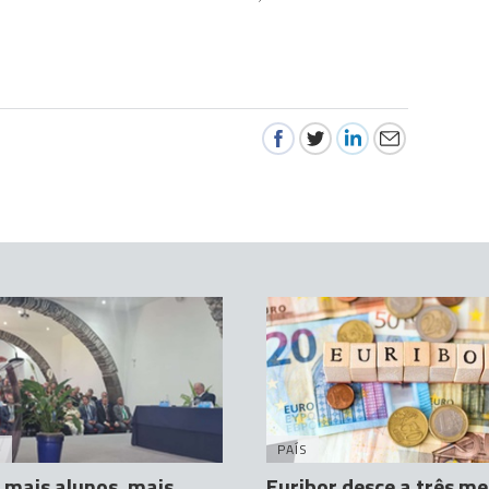
A
PAÍS
mais alunos, mais
Euribor desce a três me