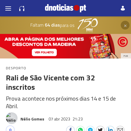
×
Faltam
64 dias
para os
PUB
DESPORTO
Rali de São Vicente com 32
inscritos
Prova acontece nos próximos dias 14 e 15 de
Abril.
Nélio Gomes
07 abr 2023
21:23
0