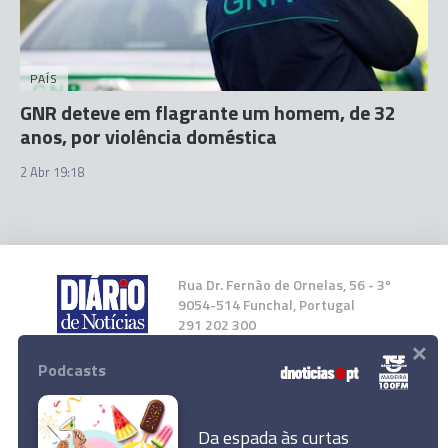
PAÍS
GNR deteve em flagrante um homem, de 32
anos, por violência doméstica
2 Abr 19:18
Rua Dr. Fernão de Ornelas, 56 - 3º
9054-514 Funchal, Portugal
291 202 300
×
Podcasts
Instale a nossa App
Da espada às curtas