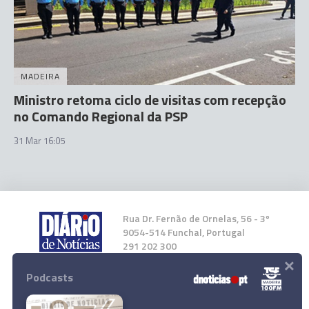
MADEIRA
Ministro retoma ciclo de visitas com recepção
no Comando Regional da PSP
31 Mar 16:05
Rua Dr. Fernão de Ornelas, 56 - 3º
9054-514 Funchal, Portugal
291 202 300
×
Podcasts
Instale a nossa App