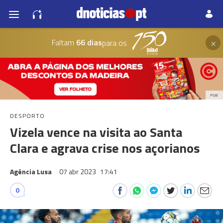
×
Faltam
66 dias
para os
PUB
DESPORTO
Vizela vence na visita ao Santa
Clara e agrava crise nos açorianos
Agência Lusa
07 abr 2023
17:41
0