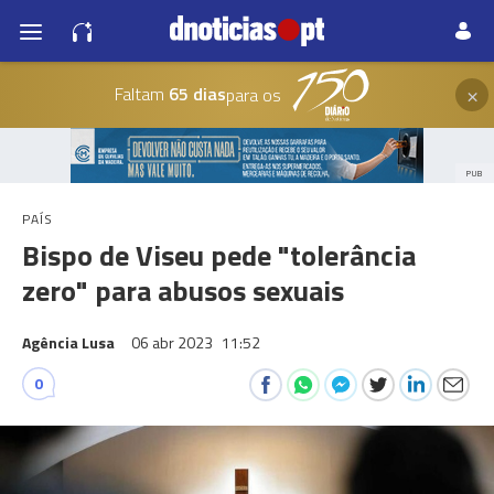
×
Faltam
65 dias
para os
PUB
PAÍS
Bispo de Viseu pede "tolerância
zero" para abusos sexuais
Agência Lusa
06 abr 2023
11:52
0