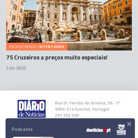
PATROCINADO
INTERTOURS
75 Cruzeiros a preços muito especiais!
3 Abr 08:00
Rua Dr. Fernão de Ornelas, 56 - 3º
9054-514 Funchal, Portugal
291 202 300
×
Podcasts
Instale a nossa App