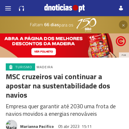
×
Faltam
66 dias
para os
PUB
TURISMO
MADEIRA
MSC cruzeiros vai continuar a
apostar na sustentabilidade dos
navios
Empresa quer garantir até 2030 uma frota de
navios movidos a energias renováveis
Marianna Pacifico
05 abr 2023
15:11