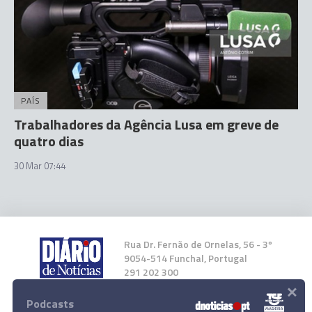
PAÍS
Trabalhadores da Agência Lusa em greve de
quatro dias
30 Mar 07:44
Rua Dr. Fernão de Ornelas, 56 - 3º
9054-514 Funchal, Portugal
291 202 300
×
Podcasts
Instale a nossa App