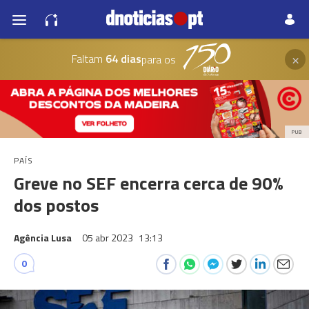
×
Faltam
64 dias
para os
PUB
PAÍS
Greve no SEF encerra cerca de 90%
dos postos
Agência Lusa
05 abr 2023
13:13
0