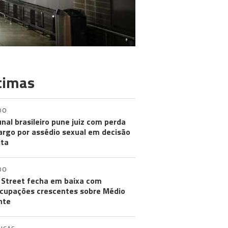
timas
DO
unal brasileiro pune juiz com perda
argo por assédio sexual em decisão
ita
DO
 Street fecha em baixa com
cupações crescentes sobre Médio
nte