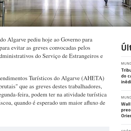
a do Algarve pediu hoje ao Governo para
Úl
 para evitar as greves convocadas pelos
administrativos do Serviço de Estrangeiros e
MUN
Trib
do c
eendimentos Turísticos do Algarve (AHETA)
inéd
brutais" que as greves destes trabalhadores,
egunda-feira, podem ter na atividade turística
MUN
áscoa, quando é esperado um maior afluxo de
Wall
preo
Orie