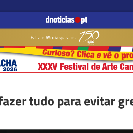
Faltam
65 dias
para os
azer tudo para evitar gr