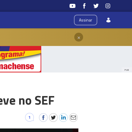
Assinar
×
PUB
eve no SEF
1