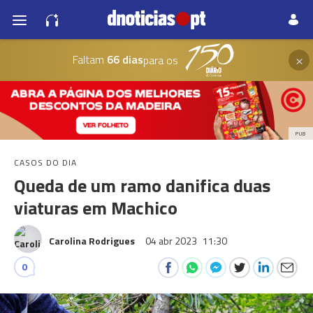
×
Faltam
66 dias
para os
PUB
CASOS DO DIA
Queda de um ramo danifica duas
viaturas em Machico
Carolina Rodrigues
04 abr 2023
11:30
0