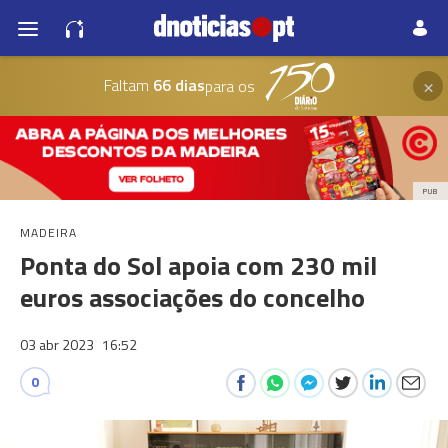
×
Faltam
66 dias
para os
PUB
MADEIRA
Ponta do Sol apoia com 230 mil
euros associações do concelho
03 abr 2023
16:52
0