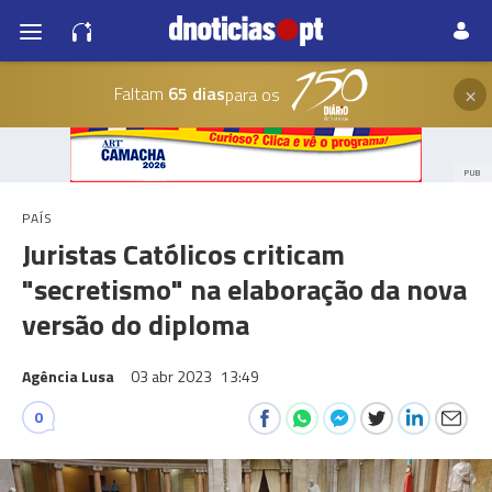
×
Faltam
65 dias
para os
PUB
PAÍS
Juristas Católicos criticam
"secretismo" na elaboração da nova
versão do diploma
Agência Lusa
03 abr 2023
13:49
0