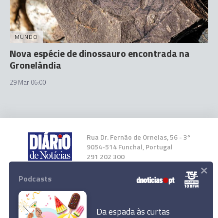
MUNDO
Nova espécie de dinossauro encontrada na
Gronelândia
29 Mar 06:00
Rua Dr. Fernão de Ornelas, 56 - 3º
9054-514 Funchal, Portugal
291 202 300
×
Podcasts
Instale a nossa App
Da espada às curtas