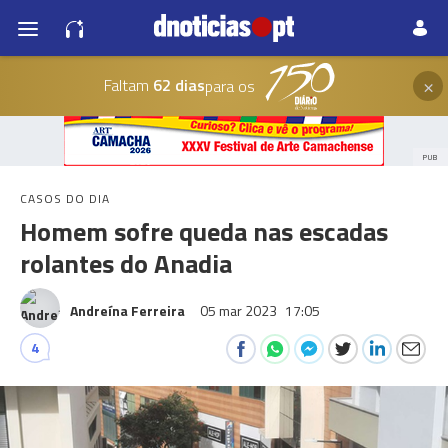
×
Faltam
62 dias
para os
PUB
CASOS DO DIA
Homem sofre queda nas escadas
rolantes do Anadia
Andreína Ferreira
05 mar 2023
17:05
4