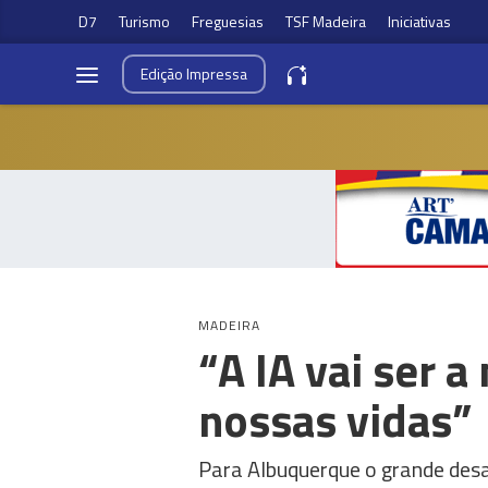
D7
Turismo
Freguesias
TSF Madeira
Iniciativas
Edição
Impressa
MADEIRA
“A IA vai ser 
nossas vidas”
Para Albuquerque o grande desa