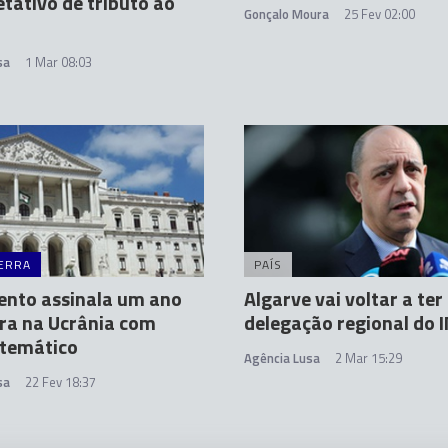
etativo de tributo ao
Gonçalo Moura
25 Fev 02:00
sa
1 Mar 08:03
ERRA
PAÍS
ento assinala um ano
Algarve vai voltar a ter
ra na Ucrânia com
delegação regional do 
 temático
Agência Lusa
2 Mar 15:29
sa
22 Fev 18:37