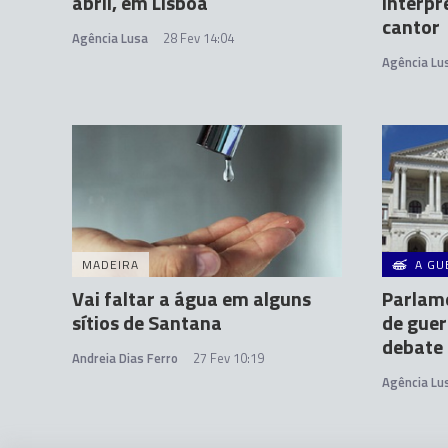
abril, em Lisboa
interpr
cantor
Agência Lusa
28 Fev 14:04
Agência Lu
MADEIRA
A GU
Vai faltar a água em alguns
Parlam
sítios de Santana
de guer
debate
Andreia Dias Ferro
27 Fev 10:19
Agência Lu