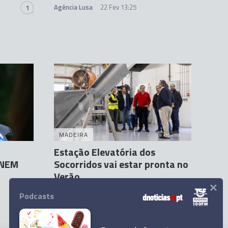
Agência Lusa
22 Fev 13:25
1
MADEIRA
Estação Elevatória dos
INEM
Socorridos vai estar pronta no
Verão
×
Andreia Dias Ferro
25 Fev 11:32
Podcasts