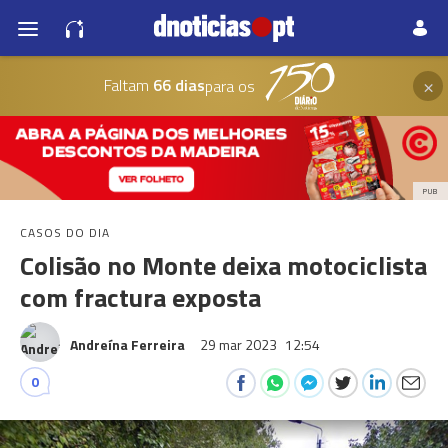
×
Faltam
66 dias
para os
PUB
CASOS DO DIA
Colisão no Monte deixa motociclista
com fractura exposta
Andreína Ferreira
29 mar 2023
12:54
0