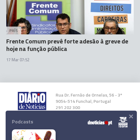
PAÍS
Frente Comum prevê forte adesão à greve de
hoje na função pública
17 Mar 07:52
Rua Dr. Fernão de Ornelas, 56 - 3º
9054-514 Funchal, Portugal
291 202 300
×
Podcasts
Instale a nossa App