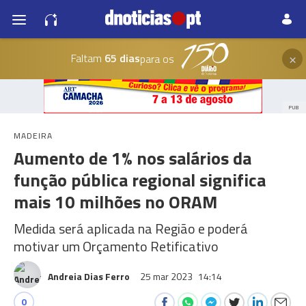
×
Faltam
65 dias
para os
PUB
MADEIRA
Aumento de 1% nos salários da
função pública regional significa
mais 10 milhões no ORAM
Medida será aplicada na Região e poderá
motivar um Orçamento Retificativo
Andreia Dias Ferro
25 mar 2023
14:14
0