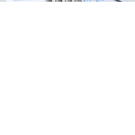
MADEIRA
Necessidade de financiamento da Região
melhora em 68,2 milhões de euros
11:26
Rua Dr. Fernão de Ornelas, 56 - 3º
9054-514 Funchal, Portugal
291 202 300
Instale a nossa App