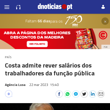
×
Faltam
66 dias
para os
PUB
PAÍS
Costa admite rever salários dos
trabalhadores da função pública
Agência Lusa
22 mar 2023
15:40
0