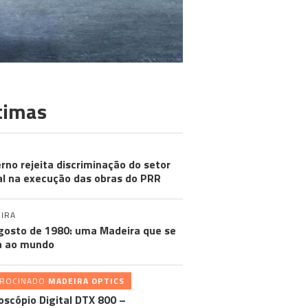
timas
rno rejeita discriminação do setor
al na execução das obras do PRR
IRA
gosto de 1980: uma Madeira que se
a ao mundo
TROCINADO
MADEIRA OPTICS
oscópio Digital DTX 800 –