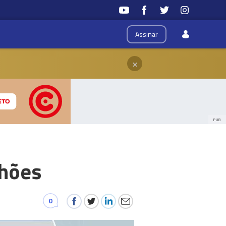
Assinar
×
PUB
lhões
0