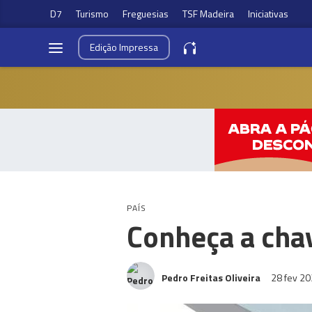
D7
Turismo
Freguesias
TSF Madeira
Iniciativas
Edição
Impressa
PAÍS
Conheça a cha
Pedro Freitas Oliveira
28 fev 2