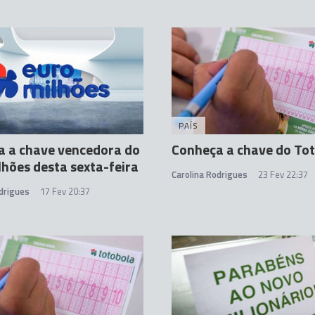
PAÍS
a a chave vencedora do
Conheça a chave do To
hões desta sexta-feira
Carolina Rodrigues
23 Fev 22:37
drigues
17 Fev 20:37