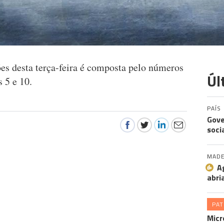
s desta terça-feira é composta pelo números
Úl
as 5 e 10.
PAÍS
Gove
soci
MADE
A
abri
PA
Micr