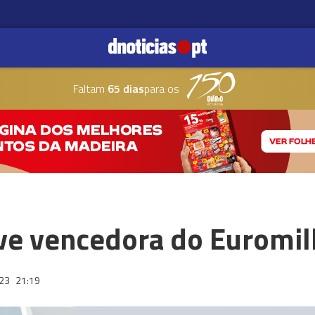
Faltam
65 dias
para os
ve vencedora do Euromi
023
21:19