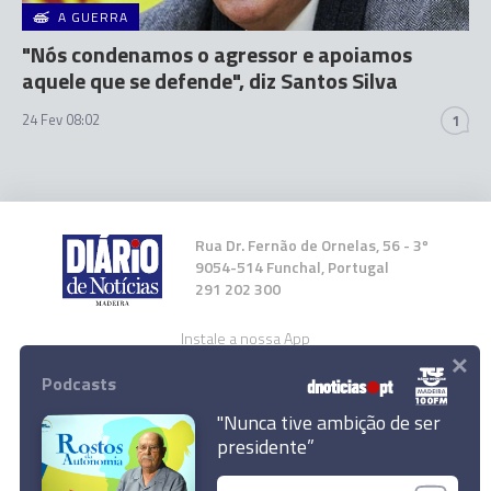
A GUERRA
"Nós condenamos o agressor e apoiamos
aquele que se defende", diz Santos Silva
24 Fev 08:02
1
Rua Dr. Fernão de Ornelas, 56 - 3º
9054-514 Funchal, Portugal
291 202 300
Instale a nossa App
×
Podcasts
"Nunca tive ambição de ser
Von der Leyen debate com Lula da Silva
presidente”
parceria UE-Brasil e espera visitar em breve o
© 2023 Empresa Diário de Notícias, Lda.