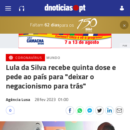
×
Faltam
62 dias
para os
PUB
CORONAVÍRUS
MUNDO
Lula da Silva recebe quinta dose e
pede ao país para "deixar o
negacionismo para trás"
Agência Lusa
28 fev 2023
01:00
0