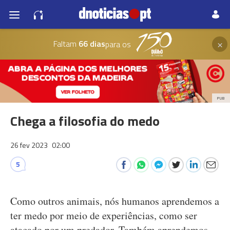
×
Faltam
66 dias
para os
PUB
Chega a filosofia do medo
26 fev 2023
02:00
5
Como outros animais, nós humanos aprendemos a
ter medo por meio de experiências, como ser
atacado por um predador. Também aprendemos