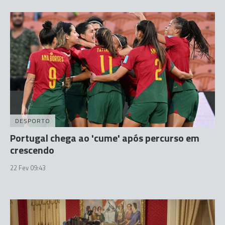
DESPORTO
Portugal chega ao 'cume' após percurso em
crescendo
22 Fev 09:43