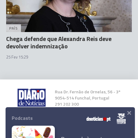
PAÍS
Chega defende que Alexandra Reis deve
devolver indemnização
25 Fev 15:29
Rua Dr. Fernão de Ornelas, 56 - 3º
9054-514 Funchal, Portugal
291 202 300
×
Podcasts
Instale a nossa App