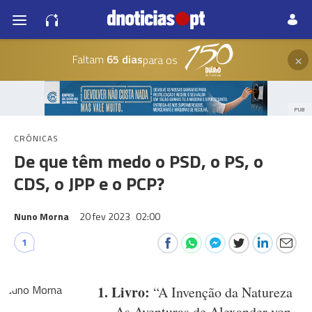
×
Faltam
65 dias
para os
PUB
CRÓNICAS
De que têm medo o PSD, o PS, o
CDS, o JPP e o PCP?
Nuno Morna
20 fev 2023
02:00
1
1. Livro:
“A Invenção da Natureza
— As Aventuras de Alexander von