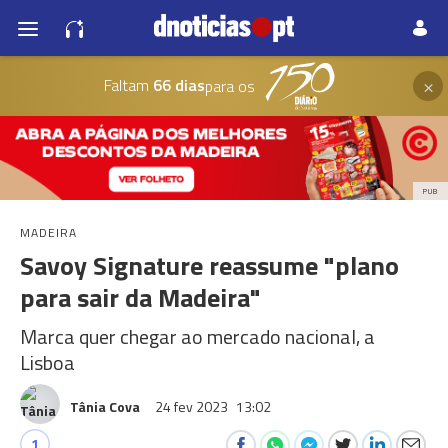
×
Faltam
66 dias
para os
PUB
MADEIRA
Savoy Signature reassume "plano
para sair da Madeira"
Marca quer chegar ao mercado nacional, a
Lisboa
Tânia Cova
24 fev 2023
13:02
1