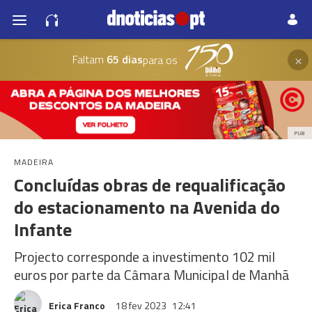
×
Faltam
65 dias
para os
PUB
MADEIRA
Concluídas obras de requalificação
do estacionamento na Avenida do
Infante
Projecto corresponde a investimento 102 mil
euros por parte da Câmara Municipal de Manhã
Erica Franco
18 fev 2023
12:41