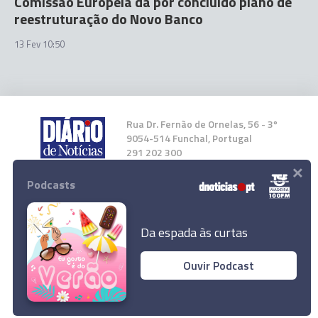
Comissão Europeia dá por concluído plano de
reestruturação do Novo Banco
13 Fev 10:50
Rua Dr. Fernão de Ornelas, 56 - 3º
9054-514 Funchal, Portugal
291 202 300
×
Podcasts
Instale a nossa App
Da espada às curtas
Ouvir Podcast
© 2023 Empresa Diário de Notícias, Lda.
Todos os direitos reservados.