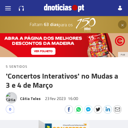
×
Faltam
63 dias
para os
PUB
5 SENTIDOS
'Concertos Interativos' no Mudas a
3 e 4 de Março
Cátia Teles
23 fev 2023
16:00
0