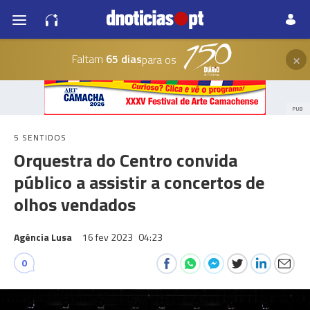
×
Faltam
65 dias
para os
PUB
5 SENTIDOS
Orquestra do Centro convida
público a assistir a concertos de
olhos vendados
Agência Lusa
16 fev 2023
04:23
0