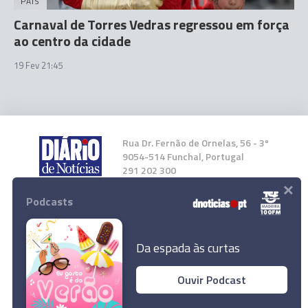
PAÍS
Carnaval de Torres Vedras regressou em força
ao centro da cidade
19 Fev 21:45
Rua Dr. Fernão de Ornelas, 56 - 3º
9054-514 Funchal, Portugal
291 202 300
×
Podcasts
Instale a nossa App
Da espada às curtas
Ouvir Podcast
© 2023 Empresa Diário de Notícias, Lda.
Todos os direitos reservados.