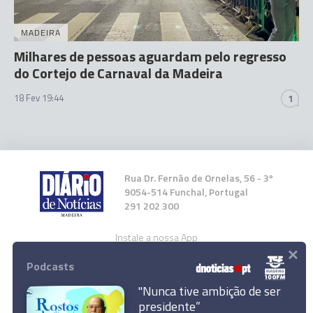
MADEIRA
Milhares de pessoas aguardam pelo regresso
do Cortejo de Carnaval da Madeira
18 Fev 19:44
1
Rua Dr. Fernão de Ornelas, 56 - 3º
9054-514 Funchal, Portugal
291 202 300
Instale a nossa App
×
Podcasts
"Nunca tive ambição de ser
presidente”