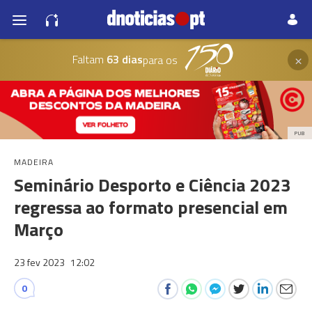
×
Faltam
63 dias
para os
PUB
MADEIRA
Seminário Desporto e Ciência 2023
regressa ao formato presencial em
Março
23 fev 2023
12:02
0