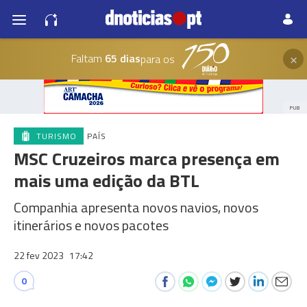
×
Faltam
65 dias
para os
PUB
TURISMO
PAÍS
MSC Cruzeiros marca presença em
mais uma edição da BTL
Companhia apresenta novos navios, novos
itinerários e novos pacotes
22 fev 2023
17:42
0